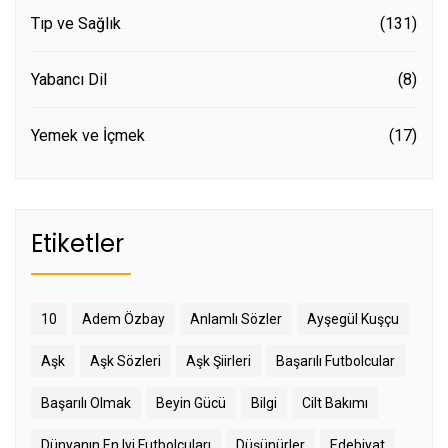
Tıp ve Sağlık
(131)
Yabancı Dil
(8)
Yemek ve İçmek
(17)
Etiketler
10
Adem Özbay
Anlamlı Sözler
Ayşegül Kuşçu
Aşk
Aşk Sözleri
Aşk Şiirleri
Başarılı Futbolcular
Başarılı Olmak
Beyin Gücü
Bilgi
Cilt Bakımı
Dünyanın En Iyi Futbolcuları
Düşünürler
Edebiyat