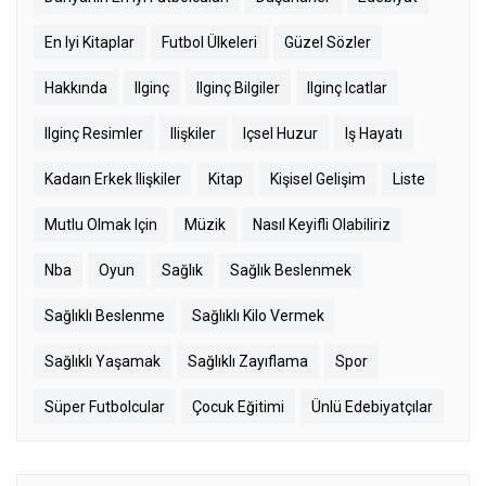
En Iyi Kitaplar
Futbol Ülkeleri
Güzel Sözler
Hakkında
Ilginç
Ilginç Bilgiler
Ilginç Icatlar
Ilginç Resimler
Ilişkiler
Içsel Huzur
Iş Hayatı
Kadaın Erkek Ilişkiler
Kitap
Kişisel Gelişim
Liste
Mutlu Olmak Için
Müzik
Nasıl Keyifli Olabiliriz
Nba
Oyun
Sağlık
Sağlık Beslenmek
Sağlıklı Beslenme
Sağlıklı Kilo Vermek
Sağlıklı Yaşamak
Sağlıklı Zayıflama
Spor
Süper Futbolcular
Çocuk Eğitimi
Ünlü Edebiyatçılar