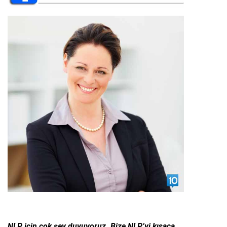
NLP için çok şey duyuyoruz. Bize NLP’yi kısaca