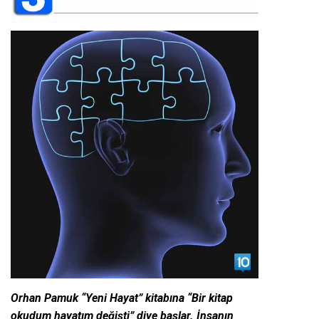
Orhan Pamuk “Yeni Hayat” kitabına “Bir kitap
okudum hayatım değişti” diye başlar. İnsanın