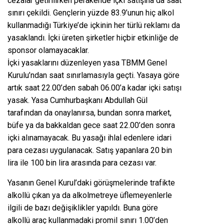
cezalar getirilirken perakende içki satışına da saat
sınırı çekildi. Gençlerin yüzde 83.9’unun hiç alkol
kullanmadığı Türkiye’de içkinin her türlü reklamı da
yasaklandı. İçki üreten şirketler hiçbir etkinliğe de
sponsor olamayacaklar.
İçki yasaklarını düzenleyen yasa TBMM Genel
Kurulu’ndan saat sınırlamasıyla geçti. Yasaya göre
artık saat 22.00’den sabah 06.00’a kadar içki satışı
yasak. Yasa Cumhurbaşkanı Abdullah Gül
tarafından da onaylanırsa, bundan sonra market,
büfe ya da bakkaldan gece saat 22.00’den sonra
içki alınamayacak. Bu yasağı ihlal edenlere idari
para cezası uygulanacak. Satış yapanlara 20 bin
lira ile 100 bin lira arasında para cezası var.
Yasanın Genel Kurul’daki görüşmelerinde trafikte
alkollü çıkan ya da alkolmetreye üflemeyenlerle
ilgili de bazı değişiklikler yapıldı. Buna göre
alkollü araç kullanmadaki promil sınırı 1.00’den