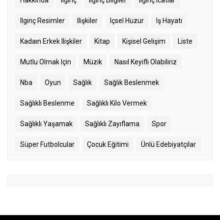
Hakkında
Ilginç
Ilginç Bilgiler
Ilginç Icatlar
Ilginç Resimler
Ilişkiler
Içsel Huzur
Iş Hayatı
Kadaın Erkek Ilişkiler
Kitap
Kişisel Gelişim
Liste
Mutlu Olmak Için
Müzik
Nasıl Keyifli Olabiliriz
Nba
Oyun
Sağlık
Sağlık Beslenmek
Sağlıklı Beslenme
Sağlıklı Kilo Vermek
Sağlıklı Yaşamak
Sağlıklı Zayıflama
Spor
Süper Futbolcular
Çocuk Eğitimi
Ünlü Edebiyatçılar