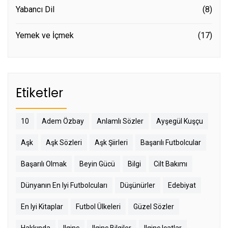
Yabancı Dil
(8)
Yemek ve İçmek
(17)
Etiketler
10
Adem Özbay
Anlamlı Sözler
Ayşegül Kuşçu
Aşk
Aşk Sözleri
Aşk Şiirleri
Başarılı Futbolcular
Başarılı Olmak
Beyin Gücü
Bilgi
Cilt Bakımı
Dünyanın En Iyi Futbolcuları
Düşünürler
Edebiyat
En Iyi Kitaplar
Futbol Ülkeleri
Güzel Sözler