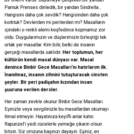
Pamuk Prenses dinledik, bir yandan Sindrella…
Hangisini daha çok sevdik? Hangisinden daha çok
korktuk? Devlerden mi perilerden mi? Masalların
içindeki o renkli alemi keşfedince kopmamız zor
oldu. Duygularımızın ve düşlerimizin birleştiği tek
ortak yer masallar. Kim bilir, belki de insanın
gerçeği masallarda saklıdır.
Her toplumun, her
kültürün kendi masal dünyası var. Masal
denince Binbir Gece Masalları’nı hatırlarım ilk.
İnanılmaz, insanın zihnini tutuşturacak cinsten
şeyler. Bir peri padişahın kızından insan
şuuruna verilen dersler.
Her zaman zevkle okunur Binbir Gece Masalları.
Eşinizle veya sevgilinizle bu masallardan okumayı
ihmal etmeyin. Hayatınıza keyifli anlar katın.
Rapunzel’i yedi cücelerle yemeğe çıkarın olsun
bitsin. Siz omzuna başınızı dayayın. Eşiniz, en