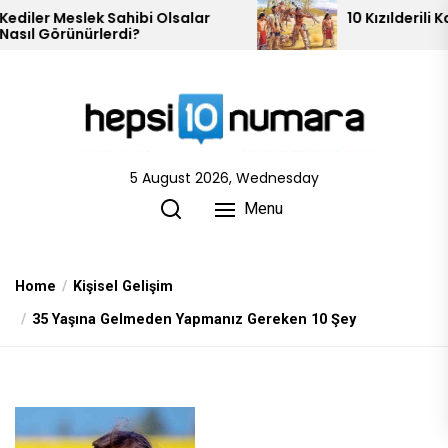
Skip
salar
10 Kızılderili Kabilesi
to
the
content
5 August 2026, Wednesday
Menu
Home
Kişisel Gelişim
35 Yaşına Gelmeden Yapmanız Gereken 10 Şey