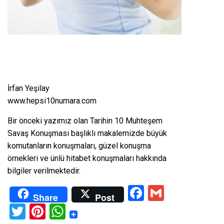
İrfan Yeşilay
www.hepsi10numara.com
Bir önceki yazımız olan
Tarihin 10 Muhteşem
Savaş Konuşması
başlıklı makalemizde büyük
komutanların konuşmaları, güzel konuşma
örnekleri ve ünlü hitabet konuşmaları hakkında
bilgiler verilmektedir.
Facebook
Gmail
Share
Post
Twitter
Pinterest
WhatsApp