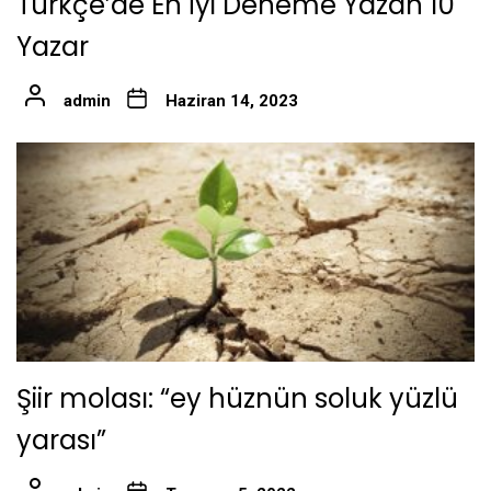
Türkçe’de En İyi Deneme Yazan 10
Yazar
admin
Haziran 14, 2023
Şiir molası: “ey hüznün soluk yüzlü
yarası”