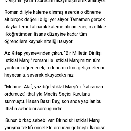
Marşı’nın yazım sürecini hikâyeleştirerek anlatıyor.
Roman diliyle kaleme alınmış eserde o döneme
ait birçok değerli bilgi yer alıyor. Tamamen gerçek
olaylar temel alınarak kaleme alınan eser, özellikle
ilköğretimden lisans düzeyine kadar tüm
öğrencilere kaynak niteliği taşıyor.
Az Kitap
yayınevinden çıkan, “Bir Milletin Dirilişi
İstiklal Marşı” romanı ile İstiklal Marşımızın tüm
yönlerini öğrenecek, o dönemin tüm gelişmelerini
heyecanla, severek okuyacaksınız.
“Mehmet Âkif, yazdığı İstiklâl Marşı’nı, ‘kahraman
ordumuza’ ithafıyla Meclis Seçici Kuruluna
sunmuştu. Hasan Basri Bey, son anda yapılan bu
ithafın sebebini sorduğunda:
‘Bunun birkaç sebebi var: Birincisi: İstiklal Marşı
yarışma teklifi öncelikle ordudan gelmişti. İkincisi: