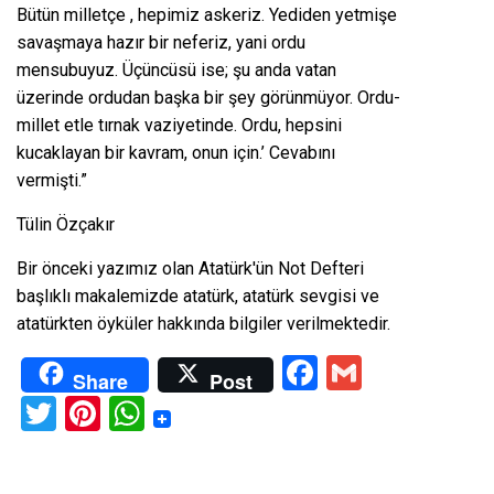
Bütün milletçe , hepimiz askeriz. Yediden yetmişe
savaşmaya hazır bir neferiz, yani ordu
mensubuyuz. Üçüncüsü ise; şu anda vatan
üzerinde ordudan başka bir şey görünmüyor. Ordu-
millet etle tırnak vaziyetinde. Ordu, hepsini
kucaklayan bir kavram, onun için.’ Cevabını
vermişti.”
Tülin Özçakır
Bir önceki yazımız olan
Atatürk'ün Not Defteri
başlıklı makalemizde atatürk, atatürk sevgisi ve
atatürkten öyküler hakkında bilgiler verilmektedir.
Facebook
Gmail
Share
Post
Twitter
Pinterest
WhatsApp