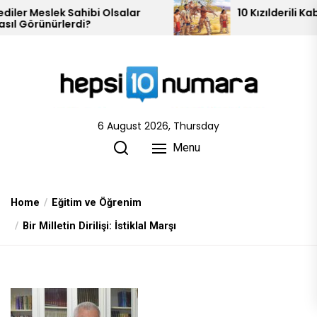
Skip
hibi Olsalar
10 Kızılderili Kabilesi
i?
to
the
content
6 August 2026, Thursday
Menu
Home
Eğitim ve Öğrenim
Bir Milletin Dirilişi: İstiklal Marşı