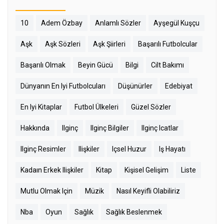
10
Adem Özbay
Anlamlı Sözler
Ayşegül Kuşçu
Aşk
Aşk Sözleri
Aşk Şiirleri
Başarılı Futbolcular
Başarılı Olmak
Beyin Gücü
Bilgi
Cilt Bakımı
Dünyanın En Iyi Futbolcuları
Düşünürler
Edebiyat
En Iyi Kitaplar
Futbol Ülkeleri
Güzel Sözler
Hakkında
Ilginç
Ilginç Bilgiler
Ilginç Icatlar
Ilginç Resimler
Ilişkiler
Içsel Huzur
Iş Hayatı
Kadaın Erkek Ilişkiler
Kitap
Kişisel Gelişim
Liste
Mutlu Olmak Için
Müzik
Nasıl Keyifli Olabiliriz
Nba
Oyun
Sağlık
Sağlık Beslenmek