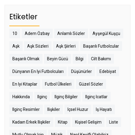
Etiketler
10
Adem Özbay
Anlamlı Sözler
Ayşegül Kuşçu
Aşk
Aşk Sözleri
Aşk Şiirleri
Başarılı Futbolcular
Başarılı Olmak
Beyin Gücü
Bilgi
Cilt Bakımı
Dünyanın En Iyi Futbolcuları
Düşünürler
Edebiyat
En Iyi Kitaplar
Futbol Ülkeleri
Güzel Sözler
Hakkında
Ilginç
Ilginç Bilgiler
Ilginç Icatlar
Ilginç Resimler
Ilişkiler
Içsel Huzur
Iş Hayatı
Kadaın Erkek Ilişkiler
Kitap
Kişisel Gelişim
Liste
Mutlu Olmak Için
Müzik
Nasıl Keyifli Olabiliriz