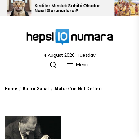
Skip
Kediler Meslek Sahibi Olsalar
10 Kızılderili K
Nasıl Görünürlerdi?
to
the
content
4 August 2026, Tuesday
Menu
Home
Kültür Sanat
Atatürk’ün Not Defteri