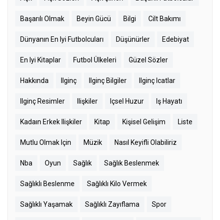
Başarılı Olmak
Beyin Gücü
Bilgi
Cilt Bakımı
Dünyanın En Iyi Futbolcuları
Düşünürler
Edebiyat
En Iyi Kitaplar
Futbol Ülkeleri
Güzel Sözler
Hakkında
Ilginç
Ilginç Bilgiler
Ilginç Icatlar
Ilginç Resimler
Ilişkiler
Içsel Huzur
Iş Hayatı
Kadaın Erkek Ilişkiler
Kitap
Kişisel Gelişim
Liste
Mutlu Olmak Için
Müzik
Nasıl Keyifli Olabiliriz
Nba
Oyun
Sağlık
Sağlık Beslenmek
Sağlıklı Beslenme
Sağlıklı Kilo Vermek
Sağlıklı Yaşamak
Sağlıklı Zayıflama
Spor