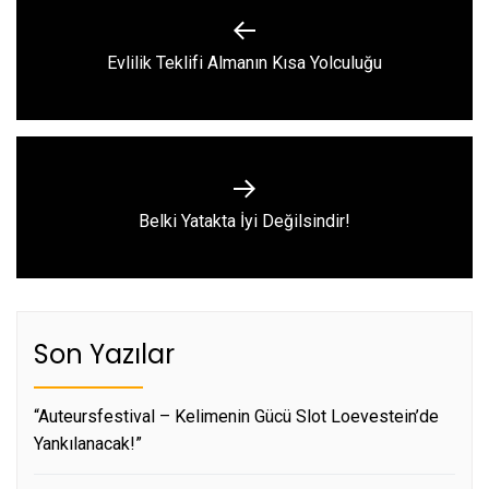
gezinmesi
Previous
Evlilik Teklifi Almanın Kısa Yolculuğu
post:
Next
Belki Yatakta İyi Değilsindir!
post:
Son Yazılar
“Auteursfestival – Kelimenin Gücü Slot Loevestein’de
Yankılanacak!”