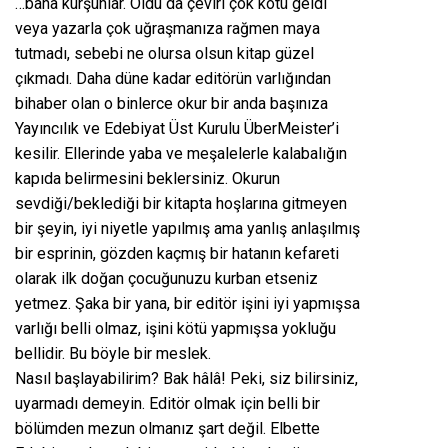
…bana kurşunlar. Oldu da çeviri çok kötü geldi
veya yazarla çok uğraşmanıza rağmen maya
tutmadı, sebebi ne olursa olsun kitap güzel
çıkmadı. Daha düne kadar editörün varlığından
bihaber olan o binlerce okur bir anda başınıza
Yayıncılık ve Edebiyat Üst Kurulu ÜberMeister’i
kesilir. Ellerinde yaba ve meşalelerle kalabalığın
kapıda belirmesini beklersiniz. Okurun
sevdiği/beklediği bir kitapta hoşlarına gitmeyen
bir şeyin, iyi niyetle yapılmış ama yanlış anlaşılmış
bir esprinin, gözden kaçmış bir hatanın kefareti
olarak ilk doğan çocuğunuzu kurban etseniz
yetmez. Şaka bir yana, bir editör işini iyi yapmışsa
varlığı belli olmaz, işini kötü yapmışsa yokluğu
bellidir. Bu böyle bir meslek.
Nasıl başlayabilirim? Bak hâlâ! Peki, siz bilirsiniz,
uyarmadı demeyin. Editör olmak için belli bir
bölümden mezun olmanız şart değil. Elbette