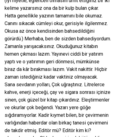
(İyi niyetle, eğlenceli olmasını ümit ettiğiniz bir iki
kelime yazarsınız ona da bir kulp bulan çıkar.
Hatta genellikle yazının tamamını bile okumaz.
Canını sıkacak cümleyi okur, gerisiyle ilgilenmez.
Okusa az önce kendisinden bahsedildiğini
görürdü.) Merhaba, ben de sizden bahsediyordum.
Zamanla yarışacaksınız. Okuduğunuz kitabın
hemen çıkması lazım. Yayınevi ciddi bir yatırım
yaptı ve o yatırımın geri dönmesi, mümkünse
biraz da kâr bırakması lazım. Vakit nakittir. Hiçbir
zaman istediğiniz kadar vaktiniz olmayacak.
Sana sevdanın yolları, Çok uğraştınız. Litrelerce
kahve, enerji içeceği, çay ve sigara sonrası içinize
sinen, çok güzel bir kitap çıkardınız. Eleştirmenler
ve okurlar çok beğendi. Yazarı yere göğe
sığdıramıyorlar. Kadir kıymet bilen, bir çevirmenin
varlığından haberdar olan birkaç tanesi çevirmeni
de takdir etmiş. Editör mü? Editör kim ki?