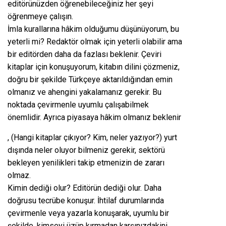
editörünüzden öğrenebileceğiniz her şeyi
öğrenmeye çalışın.
İmla kurallarına hâkim olduğumu düşünüyorum, bu
yeterli mi? Redaktör olmak için yeterli olabilir ama
bir editörden daha da fazlası beklenir. Çeviri
kitaplar için konuşuyorum, kitabın dilini çözmeniz,
doğru bir şekilde Türkçeye aktarıldığından emin
olmanız ve ahengini yakalamanız gerekir. Bu
noktada çevirmenle uyumlu çalışabilmek
önemlidir. Ayrıca piyasaya hâkim olmanız beklenir
buy
, (Hangi kitaplar çıkıyor? Kim, neler yazıyor?) yurt
levitra
dışında neler oluyor bilmeniz gerekir, sektörü
cheap
bekleyen yenilikleri takip etmenizin de zararı
olmaz.
Kimin dediği olur? Editörün dediği olur. Daha
doğrusu tecrübe konuşur. İhtilaf durumlarında
çevirmenle veya yazarla konuşarak, uyumlu bir
şekilde, kimseyi üzüp kırmadan karşınızdakini