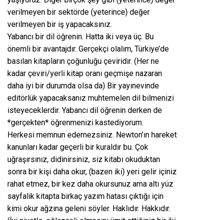
verilmeyen bir sektörde (yeterince) değer
verilmeyen bir iş yapacaksınız.
Yabancı bir dil öğrenin. Hatta iki veya üç. Bu
önemli bir avantajdır. Gerçekçi olalım, Türkiye’de
basılan kitapların çoğunluğu çeviridir. (Her ne
kadar çeviri/yerli kitap oranı geçmişe nazaran
daha iyi bir durumda olsa da) Bir yayınevinde
editörlük yapacaksanız muhtemelen dil bilmenizi
isteyeceklerdir. Yabancı dil öğrenin derken de
*gerçekten* öğrenmenizi kastediyorum.
Herkesi memnun edemezsiniz. Newton’ın hareket
kanunları kadar geçerli bir kuraldır bu. Çok
uğraşırsınız, didinirsiniz, siz kitabı okuduktan
sonra bir kişi daha okur, (bazen iki) yeri gelir içiniz
rahat etmez, bir kez daha okursunuz ama altı yüz
sayfalık kitapta birkaç yazım hatası çıktığı için
kimi okur ağzına geleni söyler. Haklıdır. Hakkıdır.