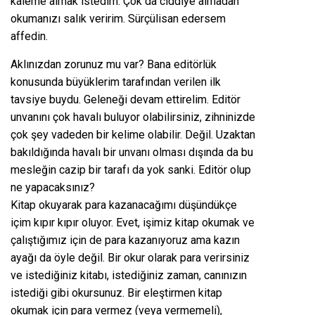
kaleme almak istedim. Çok da ciddiye almadan
okumanızı salık veririm. Sürçülisan edersem
affedin.
Aklınızdan zorunuz mu var? Bana editörlük
konusunda büyüklerim tarafından verilen ilk
tavsiye buydu. Geleneği devam ettirelim. Editör
unvanını çok havalı buluyor olabilirsiniz, zihninizde
çok şey vadeden bir kelime olabilir. Değil. Uzaktan
bakıldığında havalı bir unvanı olması dışında da bu
mesleğin cazip bir tarafı da yok sanki. Editör olup
ne yapacaksınız?
Kitap okuyarak para kazanacağımı düşündükçe
içim kıpır kıpır oluyor. Evet, işimiz kitap okumak ve
çalıştığımız için de para kazanıyoruz ama kazın
ayağı da öyle değil. Bir okur olarak para verirsiniz
ve istediğiniz kitabı, istediğiniz zaman, canınızın
istediği gibi okursunuz. Bir eleştirmen kitap
okumak için para vermez (veya vermemeli),