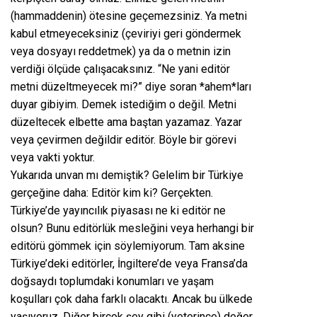
(hammaddenin) ötesine geçemezsiniz. Ya metni
kabul etmeyeceksiniz (çeviriyi geri göndermek
veya dosyayı reddetmek) ya da o metnin izin
verdiği ölçüde çalışacaksınız. “Ne yani editör
metni düzeltmeyecek mi?” diye soran *ahem*ları
duyar gibiyim. Demek istediğim o değil. Metni
düzeltecek elbette ama baştan yazamaz. Yazar
veya çevirmen değildir editör. Böyle bir görevi
veya vakti yoktur.
Yukarıda unvan mı demiştik? Gelelim bir Türkiye
gerçeğine daha: Editör kim ki? Gerçekten.
Türkiye’de yayıncılık piyasası ne ki editör ne
olsun? Bunu editörlük mesleğini veya herhangi bir
editörü gömmek için söylemiyorum. Tam aksine
Türkiye’deki editörler, İngiltere’de veya Fransa’da
doğsaydı toplumdaki konumları ve yaşam
koşulları çok daha farklı olacaktı. Ancak bu ülkede
yaşıyoruz. Diğer birçok şey gibi (yeterince) değer