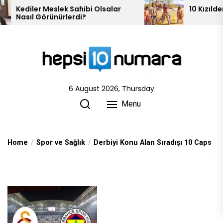
Skip
alar
10 Kızılderili Kabilesi
to
the
content
6 August 2026, Thursday
Menu
Home
Spor ve Sağlık
Derbiyi Konu Alan Sıradışı 10 Caps