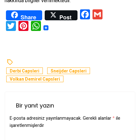
hakkında bilgiler verilmektedir.
Facebook
Gmail
Share
Post
Twitter
Pinterest
WhatsApp
Derbi Capsleri
Sneijder Capsleri
Volkan Demirel Capsleri
Bir yanıt yazın
E-posta adresiniz yayınlanmayacak.
Gerekli alanlar
*
ile
işaretlenmişlerdir