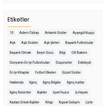
Etiketler
10
Adem Özbay
Anlamlı Sözler
Ayşegül Kuşçu
Aşk
Aşk Sözleri
Aşk Şiirleri
Başarılı Futbolcular
Başarılı Olmak
Beyin Gücü
Bilgi
Cilt Bakımı
Dünyanın En Iyi Futbolcuları
Düşünürler
Edebiyat
En Iyi Kitaplar
Futbol Ülkeleri
Güzel Sözler
Hakkında
Ilginç
Ilginç Bilgiler
Ilginç Icatlar
Ilginç Resimler
Ilişkiler
Içsel Huzur
Iş Hayatı
Kadaın Erkek Ilişkiler
Kitap
Kişisel Gelişim
Liste