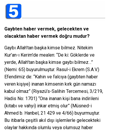
Gaybten haber vermek, gelecekten ve
olacaktan haber vermek doğru mudur?
Gaybı Allah’tan başka kimse bilmez. Nitekim
Kur’an-ı Kerim’de mealen: “De ki: Göklerde ve
yerde, Allah’tan başka kimse gaybı bilmez…”
(Nemi: 65) buyurulmuştur. Rasul-i Ekrem (S.A.V.)
Efendimiz de: “Kahin ve falcıya (gaybten haber
veren kişiye) inanan kimsenin kırk gün namazı
kabul olmaz” (Riyazü’s-Salihin Tercemesi, 3/219,
Hadis No: 1701) “Ona inanan kişi bana indirileni
(kitabı ve vahyi) inkar etmiş olur” (Müsned-i
Ahmed b. Hanbel, 21 429 ve 4/66) buyurmuştur.
Bu itibarla çeşitli akıl dışı işlemlerle gelecekteki
olaylar hakkında olumlu veya olumsuz haber