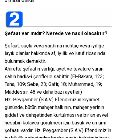
olmasındandır.
Şefaat var mıdır? Nerede ve nasıl olacaktır?
Şefaat, suçlu veya yardıma muhtaç veya iyiliğe
layık olanlar hakkında af, iyilik ve lutuf ricasında
bulunmak demektir.
Ahirette şefaatın varlığı, ayet ve tevatüre varan
sahih hadis-i şeriflerle sabittir. (El-Bakara, 123;
Taha, 109; Sebe, 23; Gafir, 18; Muharnmed, 19;
Müddessir, 48 ve daha bazı ayetler.)
Hz. Peygamber (S.A.V.) Efendimiz’in kıyamet
gününde, bütün mahşer halkının, mahşer yerinin
şiddet ve dehşetinden kurtulması ve bir an evvel
hesabın kolayca görülmesi için büyük ve umumî
şefaatı vardır. Hz. Peygamber (S.A.V.) Efendimiz’in