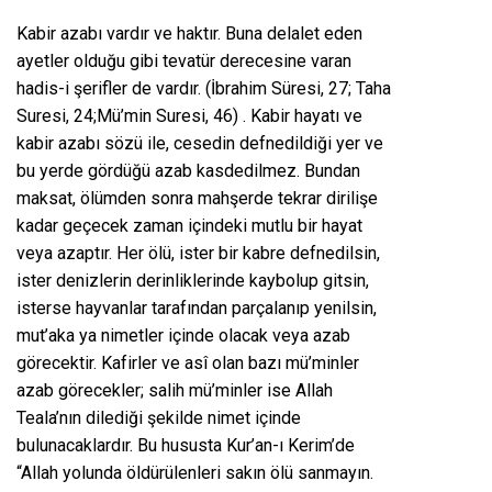
Kabir azabı vardır ve haktır. Buna delalet eden
ayetler olduğu gibi tevatür derecesine varan
hadis-i şerifler de vardır. (İbrahim Süresi, 27; Taha
Suresi, 24;Mü’min Suresi, 46) . Kabir hayatı ve
kabir azabı sözü ile, cesedin defnedildiği yer ve
bu yerde gördüğü azab kasdedilmez. Bundan
maksat, ölümden sonra mahşerde tekrar dirilişe
kadar geçecek zaman içindeki mutlu bir hayat
veya azaptır. Her ölü, ister bir kabre defnedilsin,
ister denizlerin derinliklerinde kaybolup gitsin,
isterse hayvanlar tarafından parçalanıp yenilsin,
mut’aka ya nimetler içinde olacak veya azab
görecektir. Kafirler ve asî olan bazı mü’minler
azab görecekler; salih mü’minler ise Allah
Teala’nın dilediği şekilde nimet içinde
bulunacaklardır. Bu hususta Kur’an-ı Kerim’de
“Allah yolunda öldürülenleri sakın ölü sanmayın.