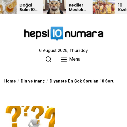
Skip
Doğal
Kediler
10
Balın 10
Meslek
Kızılderili
to
Özelliği
Sahibi
Kabilesi
the
Olsalar
Nasıl
content
Görünürlerdi?
6 August 2026, Thursday
Menu
Home
Din ve İnanç
Diyanete En Çok Sorulan 10 Soru