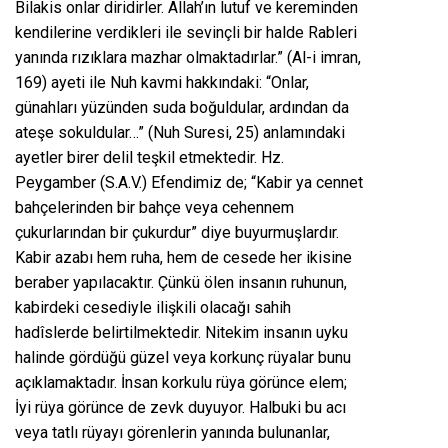
Bilakis onlar diridirler. Allah’ın lutuf ve kereminden
kendilerine verdikleri ile sevinçli bir halde Rableri
yanında rızıklara mazhar olmaktadırlar.” (Al-i imran,
169) ayeti ile Nuh kavmi hakkındaki: “Onlar,
günahları yüzünden suda boğuldular, ardından da
ateşe sokuldular…” (Nuh Suresi, 25) anlamındaki
ayetler birer delil teşkil etmektedir. Hz.
Peygamber (S.A.V.) Efendimiz de; “Kabir ya cennet
bahçelerinden bir bahçe veya cehennem
çukurlarından bir çukurdur” diye buyurmuşlardır.
Kabir azabı hem ruha, hem de cesede her ikisine
beraber yapılacaktır. Çünkü ölen insanın ruhunun,
kabirdeki cesediyle ilişkili olacağı sahih
hadîslerde belirtilmektedir. Nitekim insanın uyku
halinde gördüğü güzel veya korkunç rüyalar bunu
açıklamaktadır. İnsan korkulu rüya görünce elem;
İyi rüya görünce de zevk duyuyor. Halbuki bu acı
veya tatlı rüyayı görenlerin yanında bulunanlar,