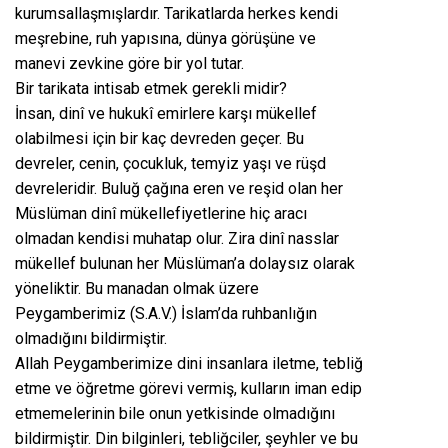
kurumsallaşmışlardır. Tarikatlarda herkes kendi
meşrebine, ruh yapısına, dünya görüşüne ve
manevi zevkine göre bir yol tutar.
Bir tarikata intisab etmek gerekli midir?
İnsan, dinî ve hukukî emirlere karşı mükellef
olabilmesi için bir kaç devreden geçer. Bu
devreler, cenin, çocukluk, temyiz yaşı ve rüşd
devreleridir. Buluğ çağına eren ve reşid olan her
Müslüman dinî mükellefiyetlerine hiç aracı
olmadan kendisi muhatap olur. Zira dinî nasslar
mükellef bulunan her Müslüman’a dolaysız olarak
yöneliktir. Bu manadan olmak üzere
Peygamberimiz (S.A.V.) İslam’da ruhbanlığın
olmadığını bildirmiştir.
Allah Peygamberimize dini insanlara iletme, tebliğ
etme ve öğretme görevi vermiş, kulların iman edip
etmemelerinin bile onun yetkisinde olmadığını
bildirmiştir. Din bilginleri, tebliğciler, şeyhler ve bu