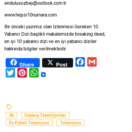
endulusozbay@outlook.com.tr
www.hepsi10numara.com
Bir önceki yazımız olan
İzlenmesi Gereken 10
Yabancı Dizi
başlıklı makalemizde breaking dead,
en iyi 10 yabancı dizi ve en iyi yabancı diziler
hakkında bilgiler verilmektedir.
Facebook
Gmail
Share
Post
Twitter
Pinterest
WhatsApp
4k
Devasa Televizyonlar
En Pahalı Televizyon
Televizyon