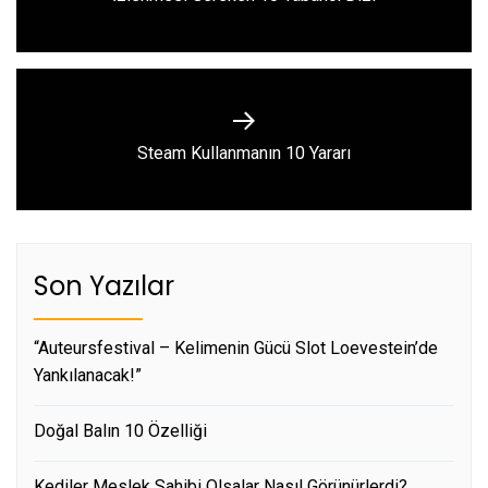
post:
Next
Steam Kullanmanın 10 Yararı
post:
Son Yazılar
“Auteursfestival – Kelimenin Gücü Slot Loevestein’de
Yankılanacak!”
Doğal Balın 10 Özelliği
Kediler Meslek Sahibi Olsalar Nasıl Görünürlerdi?