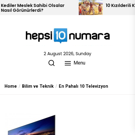
Skip
i Olsalar
10 Kızılderili Kabilesi
to
the
content
2 August 2026, Sunday
Menu
Home
Bilim ve Teknik
En Pahalı 10 Televizyon