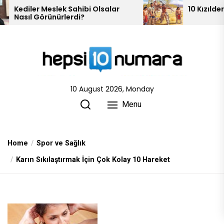
Skip
i Olsalar
10 Kızılderili Kabilesi
to
the
content
10 August 2026, Monday
Menu
Home
Spor ve Sağlık
Karın Sıkılaştırmak İçin Çok Kolay 10 Hareket