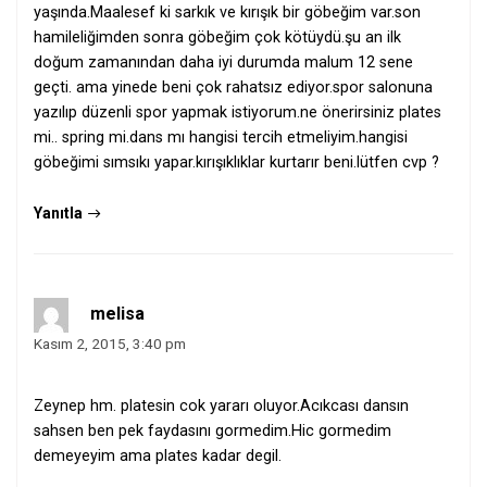
yaşında.Maalesef ki sarkık ve kırışık bir göbeğim var.son
hamileliğimden sonra göbeğim çok kötüydü.şu an ilk
doğum zamanından daha iyi durumda malum 12 sene
geçti. ama yinede beni çok rahatsız ediyor.spor salonuna
yazılıp düzenli spor yapmak istiyorum.ne önerirsiniz plates
mi.. spring mi.dans mı hangisi tercih etmeliyim.hangisi
göbeğimi sımsıkı yapar.kırışıklıklar kurtarır beni.lütfen cvp ?
Yanıtla
melisa
Kasım 2, 2015, 3:40 pm
Zeynep hm. platesin cok yararı oluyor.Acıkcası dansın
sahsen ben pek faydasını gormedim.Hic gormedim
demeyeyim ama plates kadar degil.