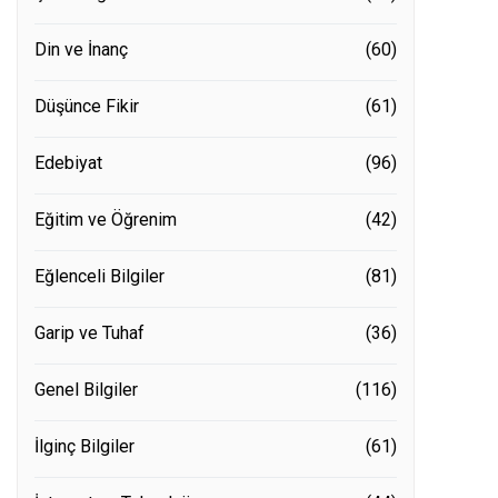
Din ve İnanç
(60)
Düşünce Fikir
(61)
Edebiyat
(96)
Eğitim ve Öğrenim
(42)
Eğlenceli Bilgiler
(81)
Garip ve Tuhaf
(36)
Genel Bilgiler
(116)
İlginç Bilgiler
(61)