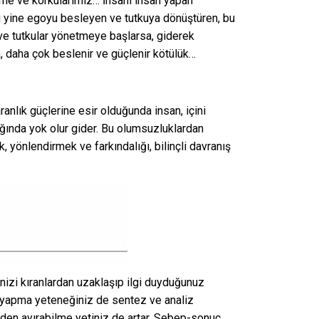
üşme ve korkularımız… İnsanı insan yapan
ki yine egoyu besleyen ve tutkuya dönüştüren, bu
 ve tutkular yönetmeye başlarsa, giderek
a, daha çok beslenir ve güçlenir kötülük…
ranlık güçlerine esir olduğunda insan, içini
nlığında yok olur gider. Bu olumsuzluklardan
 yönlendirmek ve farkındalığı, bilinçli davranış
nizi kıranlardan uzaklaşıp ilgi duyduğunuz
 yapma yeteneğiniz de sentez ve analiz
den ayırabilme yetiniz de artar. Sebep-sonuç