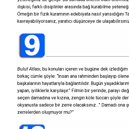
ilişkisi, farklı disiplinler arasında bağ kurabilme yetene
Örneğin bir fizik kuramının edebiyata nasıl yansıdığını Ta
kavrayabiliyorsanız, yaratıcı düşünceye de ulaşabilirsini
Bulut Atlası
, bu konuları içeren ve bugüne dek izlediğim 
birkaç cümle şöyle: “İnsan ana rahminden başlayıp ölene 
başkalarının hayatlarıyla bağlantılıdır. Bugün yaşadıkları
yapan, iyiliklerle karşılaşır.” Filmin bir yerinde, parayı d
seçen damadına ve kızına, zengin köle tüccarı şöyle der:
okyanusta sadece bir zerre olacaksınız…” Damadı ona şu
zerrelerden oluşmuyor mu?”