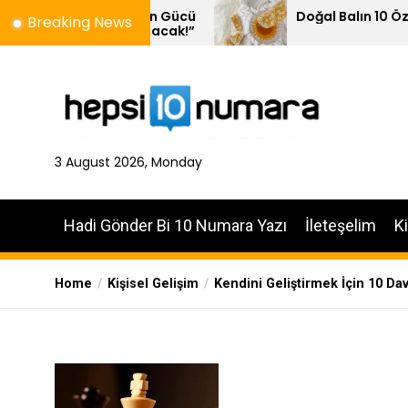
Skip
Kelimenin Gücü
Doğal Balın 10 Özelliği
Breaking News
Yankılanacak!”
to
the
content
3 August 2026, Monday
Hadi Gönder Bi 10 Numara Yazı
İleteşelim
K
Home
Kişisel Gelişim
Kendini Geliştirmek İçin 10 Da