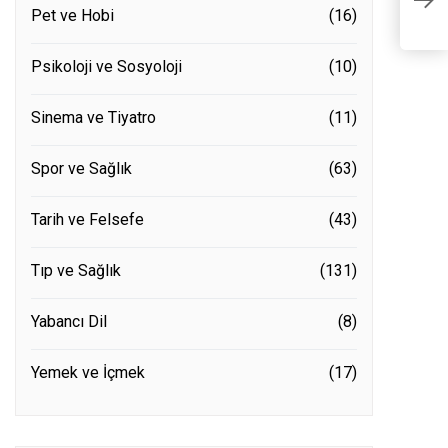
Br
Pet ve Hobi
(16)
Psikoloji ve Sosyoloji
(10)
Sinema ve Tiyatro
(11)
Spor ve Sağlık
(63)
Tarih ve Felsefe
(43)
Tıp ve Sağlık
(131)
Yabancı Dil
(8)
Yemek ve İçmek
(17)