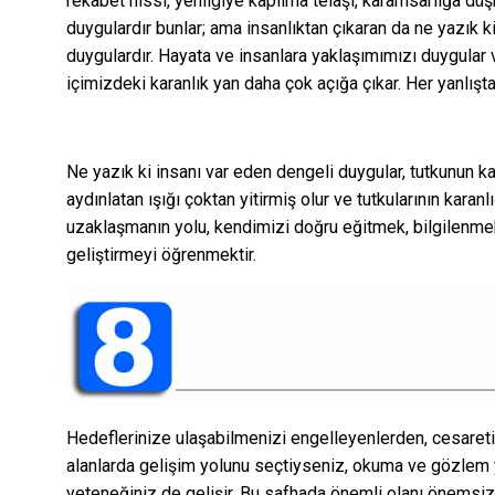
rekabet hissi, yenilgiye kapılma telaşı, karamsarlığa d
duygulardır bunlar; ama insanlıktan çıkaran da ne yazık 
duygulardır. Hayata ve insanlara yaklaşımımızı duygular
içimizdeki karanlık yan daha çok açığa çıkar. Her yanlışt
Ne yazık ki insanı var eden dengeli duygular, tutkunun ka
aydınlatan ışığı çoktan yitirmiş olur ve tutkularının kara
uzaklaşmanın yolu, kendimizi doğru eğitmek, bilgilenmek,
geliştirmeyi öğrenmektir.
Hedeflerinize ulaşabilmenizi engelleyenlerden, cesareti
alanlarda gelişim yolunu seçtiyseniz, okuma ve gözlem
yeteneğiniz de gelişir. Bu safhada önemli olanı önemsiz