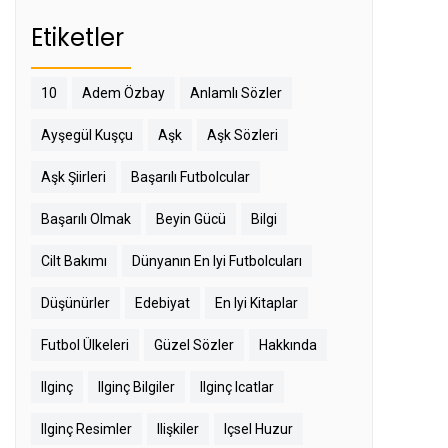
Etiketler
10
Adem Özbay
Anlamlı Sözler
Ayşegül Kuşçu
Aşk
Aşk Sözleri
Aşk Şiirleri
Başarılı Futbolcular
Başarılı Olmak
Beyin Gücü
Bilgi
Cilt Bakımı
Dünyanın En Iyi Futbolcuları
Düşünürler
Edebiyat
En Iyi Kitaplar
Futbol Ülkeleri
Güzel Sözler
Hakkında
Ilginç
Ilginç Bilgiler
Ilginç Icatlar
Ilginç Resimler
Ilişkiler
Içsel Huzur