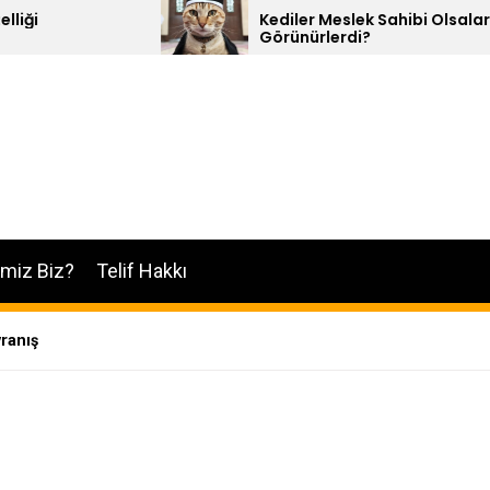
Kediler Meslek Sahibi Olsalar Nasıl
Görünürlerdi?
imiz Biz?
Telif Hakkı
vranış