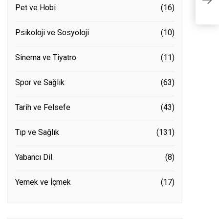
İ
Pet ve Hobi
(16)
Psikoloji ve Sosyoloji
(10)
Sinema ve Tiyatro
(11)
Spor ve Sağlık
(63)
Tarih ve Felsefe
(43)
Tıp ve Sağlık
(131)
Yabancı Dil
(8)
Yemek ve İçmek
(17)