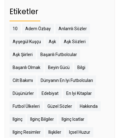
Etiketler
10
Adem Özbay
Anlamlı Sözler
Ayşegül Kuşçu
Aşk
Aşk Sözleri
Aşk Şiirleri
Başarılı Futbolcular
Başarılı Olmak
Beyin Gücü
Bilgi
Cilt Bakımı
Dünyanın En Iyi Futbolcuları
Düşünürler
Edebiyat
En Iyi Kitaplar
Futbol Ülkeleri
Güzel Sözler
Hakkında
Ilginç
Ilginç Bilgiler
Ilginç Icatlar
Ilginç Resimler
Ilişkiler
Içsel Huzur