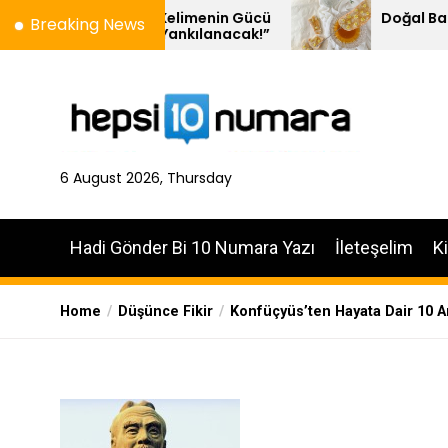
Skip
al – Kelimenin Gücü
Doğal Balın 10 Özelliği
Breaking News
n’de Yankılanacak!”
to
the
content
6 August 2026, Thursday
Hadi Gönder Bi 10 Numara Yazı
İleteşelim
K
Home
Düşünce Fikir
Konfüçyüs’ten Hayata Dair 10 A