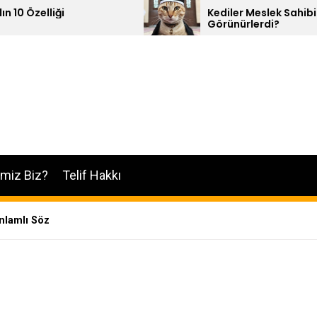
Kediler Meslek Sahibi Olsalar Nasıl
Görünürlerdi?
imiz Biz?
Telif Hakkı
nlamlı Söz