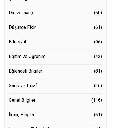
Din ve İnanç
(60)
Düşünce Fikir
(61)
Edebiyat
(96)
Eğitim ve Öğrenim
(42)
Eğlenceli Bilgiler
(81)
Garip ve Tuhaf
(36)
Genel Bilgiler
(116)
İlginç Bilgiler
(61)