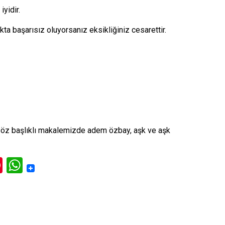
iyidir.
 başarısız oluyorsanız eksikliğiniz cesarettir.
Söz
başlıklı makalemizde adem özbay, aşk ve aşk
ok
l
itter
Pinterest
WhatsApp