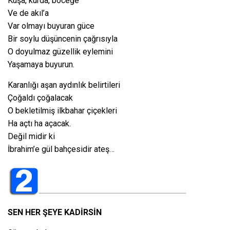
Kuşa, kurda, böceğe
Ve de akıl’a
Var olmayı buyuran güce
Bir soylu düşüncenin çağrısıyla
O doyulmaz güzellik eylemini
Yaşamaya buyurun.
Karanlığı aşan aydınlık belirtileri
Çoğaldı çoğalacak
O bekletilmiş ilkbahar çiçekleri
Ha açtı ha açacak.
Değil midir ki
İbrahim’e gül bahçesidir ateş…
SEN HER ŞEYE KADİRSİN