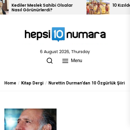
Skip
ahibi Olsalar
10 Kızılderili Kabilesi
di?
to
the
content
6 August 2026, Thursday
Menu
Home
Kitap Dergi
Nurettin Durman’dan 10 Özgürlük Şiiri