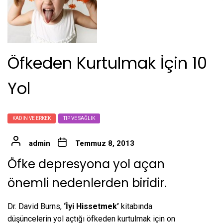
Öfkeden Kurtulmak İçin 10
Yol
KADIN VE ERKEK
TIP VE SAĞLIK
admin
Temmuz 8, 2013
Öfke depresyona yol açan
önemli nedenlerden biridir.
Dr. David Burns,
‘İyi Hissetmek’
kitabında
düşüncelerin yol açtığı öfkeden kurtulmak için on