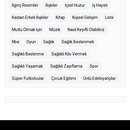
Ilginç Resimler
Ilişkiler
Içsel Huzur
Iş Hayatı
Kadaın Erkek Ilişkiler
Kitap
Kişisel Gelişim
Liste
Mutlu Olmak Için
Müzik
Nasıl Keyifli Olabiliriz
Nba
Oyun
Sağlık
Sağlık Beslenmek
Sağlıklı Beslenme
Sağlıklı Kilo Vermek
Sağlıklı Yaşamak
Sağlıklı Zayıflama
Spor
Süper Futbolcular
Çocuk Eğitimi
Ünlü Edebiyatçılar