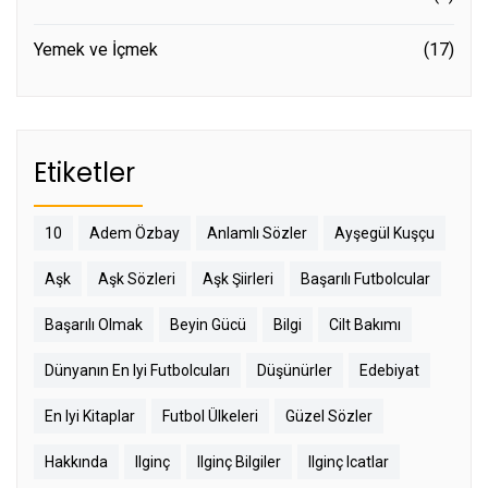
Yemek ve İçmek
(17)
Etiketler
10
Adem Özbay
Anlamlı Sözler
Ayşegül Kuşçu
Aşk
Aşk Sözleri
Aşk Şiirleri
Başarılı Futbolcular
Başarılı Olmak
Beyin Gücü
Bilgi
Cilt Bakımı
Dünyanın En Iyi Futbolcuları
Düşünürler
Edebiyat
En Iyi Kitaplar
Futbol Ülkeleri
Güzel Sözler
Hakkında
Ilginç
Ilginç Bilgiler
Ilginç Icatlar