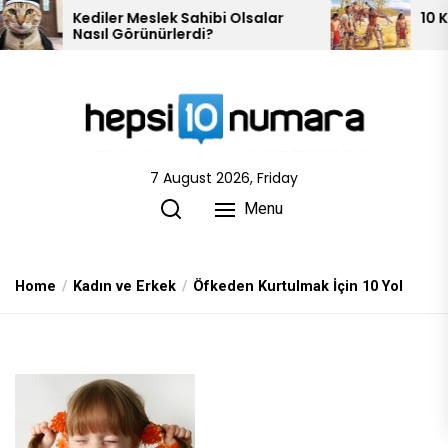
Skip
iler Meslek Sahibi Olsalar
10 Kızılderili Kabil
ıl Görünürlerdi?
to
the
content
7 August 2026, Friday
Menu
Home
Kadın ve Erkek
Öfkeden Kurtulmak İçin 10 Yol