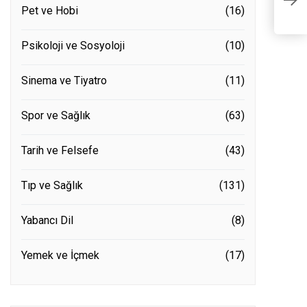
D
Pet ve Hobi
(16)
Psikoloji ve Sosyoloji
(10)
Sinema ve Tiyatro
(11)
Spor ve Sağlık
(63)
Tarih ve Felsefe
(43)
Tıp ve Sağlık
(131)
Yabancı Dil
(8)
Yemek ve İçmek
(17)