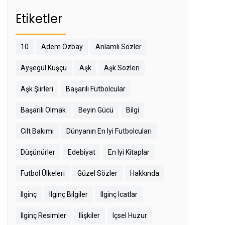
Etiketler
10
Adem Özbay
Anlamlı Sözler
Ayşegül Kuşçu
Aşk
Aşk Sözleri
Aşk Şiirleri
Başarılı Futbolcular
Başarılı Olmak
Beyin Gücü
Bilgi
Cilt Bakımı
Dünyanın En Iyi Futbolcuları
Düşünürler
Edebiyat
En Iyi Kitaplar
Futbol Ülkeleri
Güzel Sözler
Hakkında
Ilginç
Ilginç Bilgiler
Ilginç Icatlar
Ilginç Resimler
Ilişkiler
Içsel Huzur