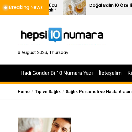
Skip
nin Gücü
Doğal Balın 10 Özelliği
Breaking News
anacak!”
to
the
content
6 August 2026, Thursday
Hadi Gönder Bi 10 Numara Yazı
İleteşelim
K
Home
Tıp ve Sağlık
Sağlık Personeli ve Hasta Arasın