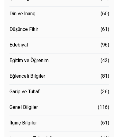
Din ve İnanç
(60)
Düşünce Fikir
(61)
Edebiyat
(96)
Eğitim ve Öğrenim
(42)
Eğlenceli Bilgiler
(81)
Garip ve Tuhaf
(36)
Genel Bilgiler
(116)
İlginç Bilgiler
(61)