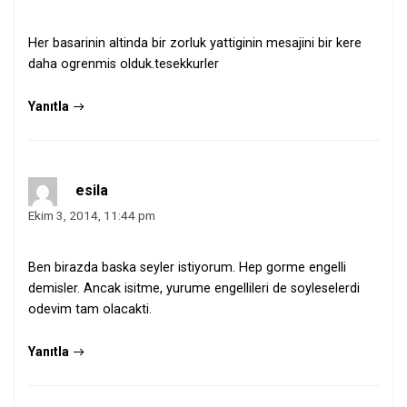
Her basarinin altinda bir zorluk yattiginin mesajini bir kere
daha ogrenmis olduk.tesekkurler
Yanıtla
esila
Ekim 3, 2014, 11:44 pm
Ben birazda baska seyler istiyorum. Hep gorme engelli
demisler. Ancak isitme, yurume engellileri de soyleselerdi
odevim tam olacakti.
Yanıtla