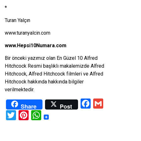
*
Turan Yalçın
www.turanyalcin.com
www.Hepsi10Numara.com
Bir önceki yazımız olan
En Güzel 10 Alfred
Hitchcock Resmi
başlıklı makalemizde Alfred
Hitchcock, Alfred Hitchcock filmleri ve Alfred
Hitchcock hakkında hakkında bilgiler
verilmektedir.
Facebook
Gmail
Share
Post
Twitter
Pinterest
WhatsApp