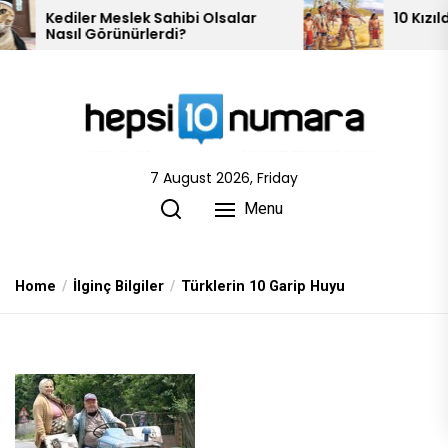
Skip
 Sahibi Olsalar
10 Kızılderili Kabilesi
lerdi?
to
the
content
7 August 2026, Friday
Menu
Home
İlginç Bilgiler
Türklerin 10 Garip Huyu