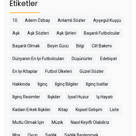
Etiketler
10
Adem Özbay
Anlamlı Sözler
Ayşegül Kuşçu
Aşk
Aşk Sözleri
Aşk Şiirleri
Başarılı Futbolcular
Başarılı Olmak
Beyin Gücü
Bilgi
Cilt Bakımı
Dünyanın En Iyi Futbolcuları
Düşünürler
Edebiyat
En Iyi Kitaplar
Futbol Ülkeleri
Güzel Sözler
Hakkında
Ilginç
Ilginç Bilgiler
Ilginç Icatlar
Ilginç Resimler
Ilişkiler
Içsel Huzur
Iş Hayatı
Kadaın Erkek Ilişkiler
Kitap
Kişisel Gelişim
Liste
Mutlu Olmak Için
Müzik
Nasıl Keyifli Olabiliriz
Nba
Oyun
Sağlık
Sağlık Beslenmek