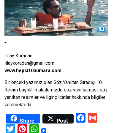
*
Lilay Koradan
lilaykoradan@gmail.com
www.hepsi10numara.com
Bir önceki yazımız olan
Göz Yanıltan Sıradışı 10
Resim
başlıklı makalemizde göz yanılsaması, göz
yanıltan resimler ve ilginç icatlar hakkında bilgiler
verilmektedir.
Facebook
Gmail
Share
Post
Twitter
Pinterest
WhatsApp