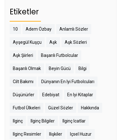
Etiketler
10
Adem Özbay
Anlamlı Sözler
Ayşegül Kuşçu
Aşk
Aşk Sözleri
Aşk Şiirleri
Başarılı Futbolcular
Başarılı Olmak
Beyin Gücü
Bilgi
Cilt Bakımı
Dünyanın En Iyi Futbolcuları
Düşünürler
Edebiyat
En Iyi Kitaplar
Futbol Ülkeleri
Güzel Sözler
Hakkında
Ilginç
Ilginç Bilgiler
Ilginç Icatlar
Ilginç Resimler
Ilişkiler
Içsel Huzur