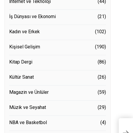
İnternet ve Teknoloji
(44)
İş Dünyası ve Ekonomi
(21)
Kadın ve Erkek
(102)
Kişisel Gelişim
(190)
Kitap Dergi
(86)
Kültür Sanat
(26)
Magazin ve Ünlüler
(59)
Müzik ve Seyahat
(29)
NBA ve Basketbol
(4)
1