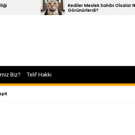
Kediler Meslek Sahibi Olsalar Nasıl
Görünürlerdi?
imiz Biz?
Telif Hakkı
spit