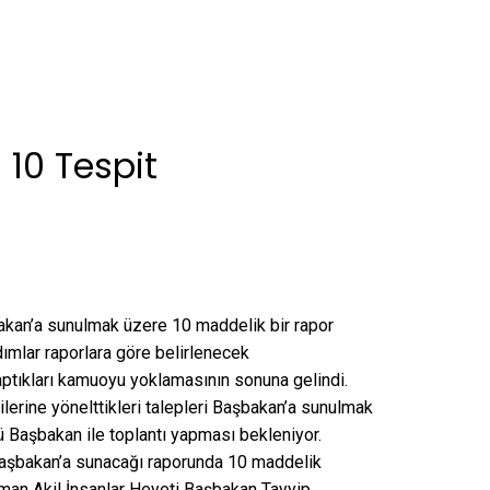
 10 Tespit
bakan’a sunulmak üzere 10 maddelik bir rapor
dımlar raporlara göre belirlenecek
aptıkları kamuoyu yoklamasının sonuna gelindi.
dilerine yönelttikleri talepleri Başbakan’a sunulmak
nü Başbakan ile toplantı yapması bekleniyor.
 Başbakan’a sunacağı raporunda 10 maddelik
uman Akil İnsanlar Heyeti Başbakan Tayyip