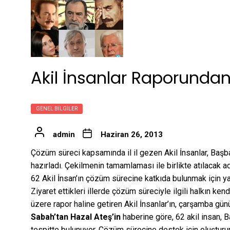
Akil İnsanlar Raporundan
GENEL BILGILER
admin
Haziran 26, 2013
Çözüm süreci kapsamında il il gezen Akil İnsanlar, Baş
hazırladı. Çekilmenin tamamlaması ile birlikte atılacak a
62 Akil İnsan’ın çözüm sürecine katkıda bulunmak için y
Ziyaret ettikleri illerde çözüm süreciyle ilgili halkın ken
üzere rapor haline getiren Akil İnsanlar’ın, çarşamba gü
Sabah’tan
Hazal Ateş’in
haberine göre, 62 akil insan,
tespitte bulunuyor. Çözüm sürecine destek için oluştur