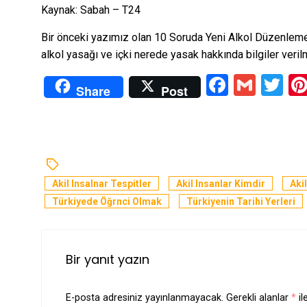
Kaynak: Sabah – T24
Bir önceki yazımız olan
10 Soruda Yeni Alkol Düzenlem
alkol yasağı ve içki nerede yasak hakkında bilgiler veril
Facebo
Gmai
Tw
Share
Post
Akil Insalnar Tespitler
Akil Insanlar Kimdir
Aki
Türkiyede Öğrnci Olmak
Türkiyenin Tarihi Yerleri
Bir yanıt yazın
E-posta adresiniz yayınlanmayacak.
Gerekli alanlar
*
il