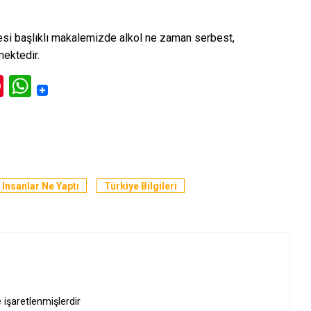
esi
başlıklı makalemizde alkol ne zaman serbest,
mektedir.
ok
l
itter
Pinterest
WhatsApp
l Insanlar Ne Yaptı
Türkiye Bilgileri
e işaretlenmişlerdir