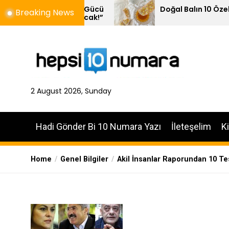
Skip
menin Gücü
Doğal Balın 10 Özelliği
Breaking News
ılanacak!”
to
the
content
2 August 2026, Sunday
Hadi Gönder Bi 10 Numara Yazı
İleteşelim
K
Home
Genel Bilgiler
Akil İnsanlar Raporundan 10 Te