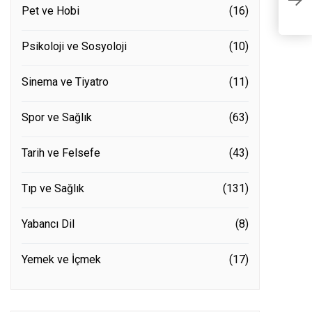
R
Pet ve Hobi
(16)
Psikoloji ve Sosyoloji
(10)
Sinema ve Tiyatro
(11)
Spor ve Sağlık
(63)
Tarih ve Felsefe
(43)
Tıp ve Sağlık
(131)
Yabancı Dil
(8)
Yemek ve İçmek
(17)