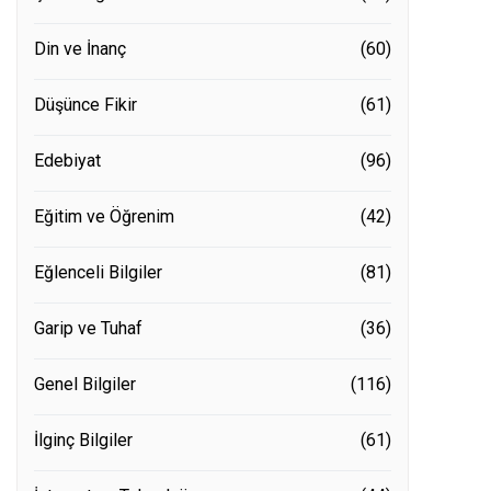
Din ve İnanç
(60)
Düşünce Fikir
(61)
Edebiyat
(96)
Eğitim ve Öğrenim
(42)
Eğlenceli Bilgiler
(81)
Garip ve Tuhaf
(36)
Genel Bilgiler
(116)
İlginç Bilgiler
(61)