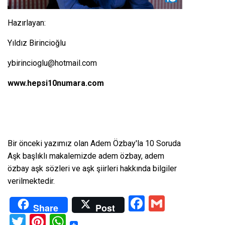
Hazırlayan:
Yıldız Birincioğlu
ybirincioglu@hotmail.com
www.hepsi10numara.com
Bir önceki yazımız olan
Adem Özbay'la 10 Soruda
Aşk
başlıklı makalemizde adem özbay, adem
özbay aşk sözleri ve aşk şiirleri hakkında bilgiler
verilmektedir.
Facebook
Gmail
Share
Post
Twitter
Pinterest
WhatsApp