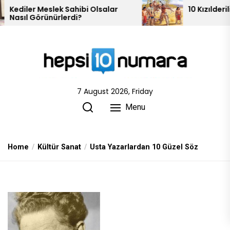
Skip
Sahibi Olsalar
10 Kızılderili Kabilesi
rdi?
to
the
content
7 August 2026, Friday
Menu
Home
Kültür Sanat
Usta Yazarlardan 10 Güzel Söz