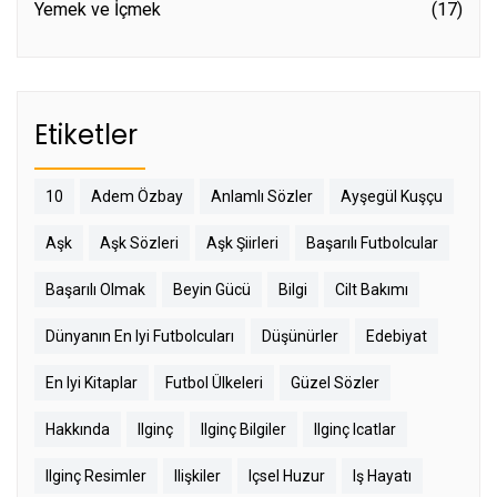
Yemek ve İçmek
(17)
Etiketler
10
Adem Özbay
Anlamlı Sözler
Ayşegül Kuşçu
Aşk
Aşk Sözleri
Aşk Şiirleri
Başarılı Futbolcular
Başarılı Olmak
Beyin Gücü
Bilgi
Cilt Bakımı
Dünyanın En Iyi Futbolcuları
Düşünürler
Edebiyat
En Iyi Kitaplar
Futbol Ülkeleri
Güzel Sözler
Hakkında
Ilginç
Ilginç Bilgiler
Ilginç Icatlar
Ilginç Resimler
Ilişkiler
Içsel Huzur
Iş Hayatı