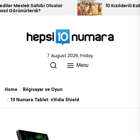
Skip
lsalar
10 Kızılderili Kabilesi
to
the
content
7 August 2026, Friday
Menu
Home
Bilgisayar ve Oyun
10 Numara Tablet: nVidia Shield