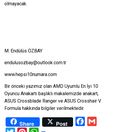
olmayacak.
M. Endülüs ÖZBAY
endulusozbay@outlook.com.tr
www.hepsi10numara.com
Bir önceki yazımız olan
AMD Uyumlu En İyi 10
Oyuncu Anakartı
başlıklı makalemizde anakart,
ASUS Crossblade Ranger ve ASUS Crosshair V
Formula hakkında bilgiler verilmektedir.
Facebook
Gmail
Share
Post