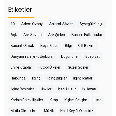
Etiketler
10
Adem Özbay
Anlamlı Sözler
Ayşegül Kuşçu
Aşk
Aşk Sözleri
Aşk Şiirleri
Başarılı Futbolcular
Başarılı Olmak
Beyin Gücü
Bilgi
Cilt Bakımı
Dünyanın En Iyi Futbolcuları
Düşünürler
Edebiyat
En Iyi Kitaplar
Futbol Ülkeleri
Güzel Sözler
Hakkında
Ilginç
Ilginç Bilgiler
Ilginç Icatlar
Ilginç Resimler
Ilişkiler
Içsel Huzur
Iş Hayatı
Kadaın Erkek Ilişkiler
Kitap
Kişisel Gelişim
Liste
Mutlu Olmak Için
Müzik
Nasıl Keyifli Olabiliriz