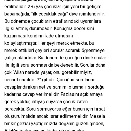
edilmelidir. 2-6 yaş çocuklar için yeni bir gelişim
basamağıdır, “ilk çocukluk çağı” diye isimlendirilir.
Bu dönemde çocukların etraflarındaki uyaranlara
ilgisi artmış durumdadır. Konuşma becerisini
kazanması kendini ifade etmesini
kolaylaştırmıştır. Her şeyi merak etmekte, bu
merek ettikleri şeyleri sorular sorarak öğrenmeye
çalışmaktadırlar. Bu dönemde çocuğun dini konular
ile ilgili soru sorması da beklenebilir. Sorular daha
çok “Allah nerede yaşar, onu görebilir miyiz,
cennet nasıldır…?” gibidir. Çocuğun sorularını
cevaplandırırken net ve samimi olunmalı, sorduğu
kadarına cevap verilmelidir. Fazlasını açıklamaya
gerek yoktur, ihtiyaç duyarsa çocuk zaten
soracaktır. Soru sormuyorsa eğer bunun için fırsat
oluşturulmalıdır ancak ısrar edilmemelidir. Mesela
bir kır gezisi yaptığımızda doğanın güzelliğinden,
Allah’ın bizler için ne kadar güzel şeyler