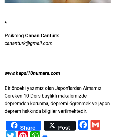
*
Psikolog
Canan Cantürk
cananturk@gmail.com
www.hepsi10numara.com
Bir önceki yazımız olan
Japon'lardan Almamız
Gereken 10 Ders
başlıklı makalemizde
depremden korunma, depremi öğrenmek ve japon
deprem hakkında bilgiler verilmektedir.
Facebook
Gmail
Share
Post
Twitter
Pinterest
WhatsApp