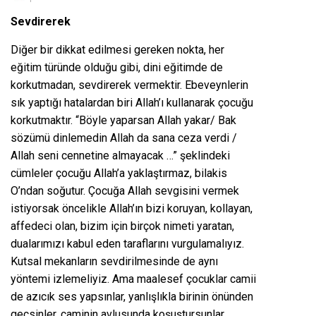
Sevdirerek
Diğer bir dikkat edilmesi gereken nokta, her
eğitim türünde olduğu gibi, dini eğitimde de
korkutmadan, sevdirerek vermektir. Ebeveynlerin
sık yaptığı hatalardan biri Allah’ı kullanarak çocuğu
korkutmaktır. “Böyle yaparsan Allah yakar/ Bak
sözümü dinlemedin Allah da sana ceza verdi /
Allah seni cennetine almayacak …” şeklindeki
cümleler çocuğu Allah’a yaklaştırmaz, bilakis
O’ndan soğutur. Çocuğa Allah sevgisini vermek
istiyorsak öncelikle Allah’ın bizi koruyan, kollayan,
affedeci olan, bizim için birçok nimeti yaratan,
dualarımızı kabul eden taraflarını vurgulamalıyız.
Kutsal mekanların sevdirilmesinde de aynı
yöntemi izlemeliyiz. Ama maalesef çocuklar camii
de azıcık ses yapsınlar, yanlışlıkla birinin önünden
geçsinler, caminin avlusunda koşuştursunlar,