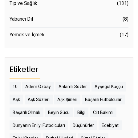
Tıp ve Sağlık
(131)
Yabancı Dil
(8)
Yemek ve İçmek
(17)
Etiketler
10
Adem Özbay
Anlamlı Sözler
Ayşegül Kuşçu
Aşk
Aşk Sözleri
Aşk Şiirleri
Başarılı Futbolcular
Başarılı Olmak
Beyin Gücü
Bilgi
Cilt Bakımı
Dünyanın En Iyi Futbolcuları
Düşünürler
Edebiyat