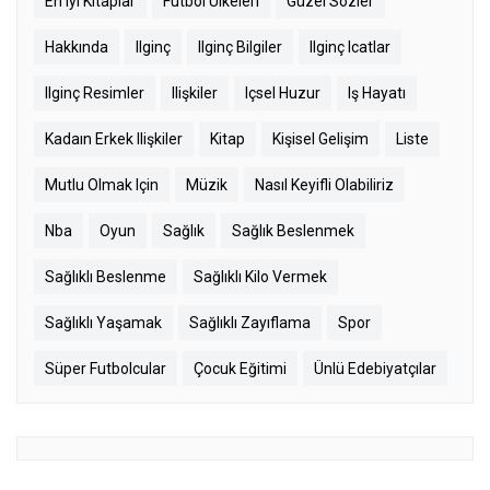
En Iyi Kitaplar
Futbol Ülkeleri
Güzel Sözler
Hakkında
Ilginç
Ilginç Bilgiler
Ilginç Icatlar
Ilginç Resimler
Ilişkiler
Içsel Huzur
Iş Hayatı
Kadaın Erkek Ilişkiler
Kitap
Kişisel Gelişim
Liste
Mutlu Olmak Için
Müzik
Nasıl Keyifli Olabiliriz
Nba
Oyun
Sağlık
Sağlık Beslenmek
Sağlıklı Beslenme
Sağlıklı Kilo Vermek
Sağlıklı Yaşamak
Sağlıklı Zayıflama
Spor
Süper Futbolcular
Çocuk Eğitimi
Ünlü Edebiyatçılar