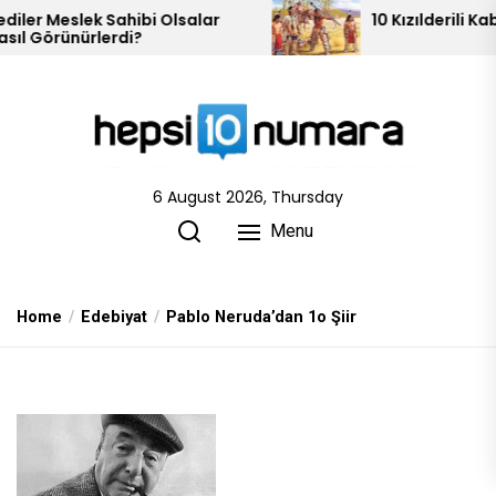
Skip
 Olsalar
10 Kızılderili Kabilesi
to
the
content
6 August 2026, Thursday
Menu
Home
Edebiyat
Pablo Neruda’dan 1o Şiir