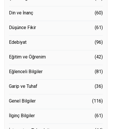
Din ve İnanç
(60)
Düşünce Fikir
(61)
Edebiyat
(96)
Eğitim ve Öğrenim
(42)
Eğlenceli Bilgiler
(81)
Garip ve Tuhaf
(36)
Genel Bilgiler
(116)
İlginç Bilgiler
(61)