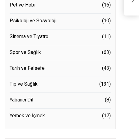
So
Pet ve Hobi
(16)
Psikoloji ve Sosyoloji
(10)
Sinema ve Tiyatro
(11)
Spor ve Sağlık
(63)
Tarih ve Felsefe
(43)
Tıp ve Sağlık
(131)
Yabancı Dil
(8)
Yemek ve İçmek
(17)