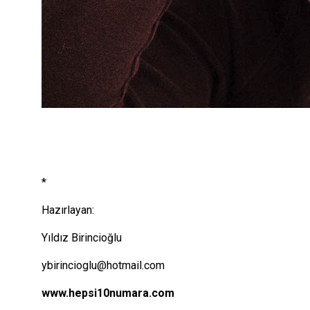
*
Hazırlayan:
Yıldız Birincioğlu
ybirincioglu@hotmail.com
www.hepsi10numara.com