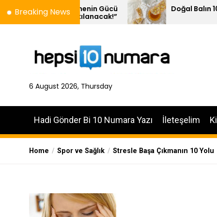
Skip
 Kelimenin Gücü
Doğal Balın 10 Özelliği
Breaking News
 Yankılanacak!”
to
the
content
6 August 2026, Thursday
Hadi Gönder Bi 10 Numara Yazı
İleteşelim
K
Home
Spor ve Sağlık
Stresle Başa Çıkmanın 10 Yolu