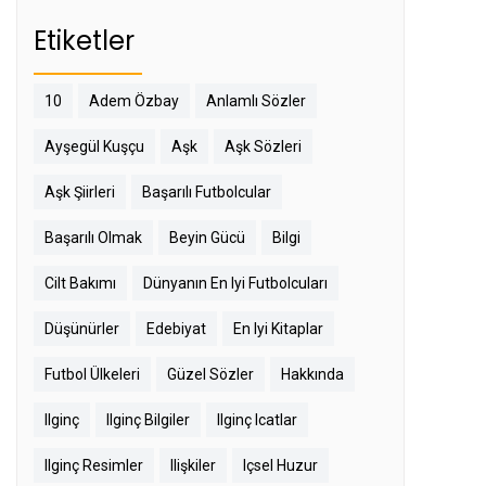
Etiketler
10
Adem Özbay
Anlamlı Sözler
Ayşegül Kuşçu
Aşk
Aşk Sözleri
Aşk Şiirleri
Başarılı Futbolcular
Başarılı Olmak
Beyin Gücü
Bilgi
Cilt Bakımı
Dünyanın En Iyi Futbolcuları
Düşünürler
Edebiyat
En Iyi Kitaplar
Futbol Ülkeleri
Güzel Sözler
Hakkında
Ilginç
Ilginç Bilgiler
Ilginç Icatlar
Ilginç Resimler
Ilişkiler
Içsel Huzur