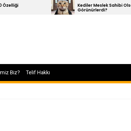
Kediler Meslek Sahibi Olsalar Nasıl
Görünürlerdi?
imiz Biz?
Telif Hakkı