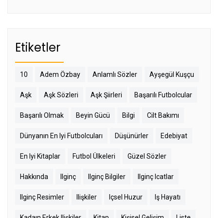
Etiketler
10
Adem Özbay
Anlamlı Sözler
Ayşegül Kuşçu
Aşk
Aşk Sözleri
Aşk Şiirleri
Başarılı Futbolcular
Başarılı Olmak
Beyin Gücü
Bilgi
Cilt Bakımı
Dünyanın En Iyi Futbolcuları
Düşünürler
Edebiyat
En Iyi Kitaplar
Futbol Ülkeleri
Güzel Sözler
Hakkında
Ilginç
Ilginç Bilgiler
Ilginç Icatlar
Ilginç Resimler
Ilişkiler
Içsel Huzur
Iş Hayatı
Kadaın Erkek Ilişkiler
Kitap
Kişisel Gelişim
Liste