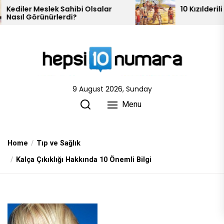
Skip
k Sahibi Olsalar
10 Kızılderili Kabilesi
lerdi?
to
the
content
9 August 2026, Sunday
Menu
Home
Tıp ve Sağlık
Kalça Çıkıklığı Hakkında 10 Önemli Bilgi