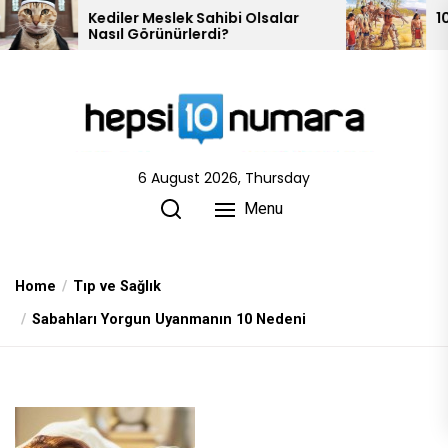
Skip
iler Meslek Sahibi Olsalar
10 Kızılderili Kabi
ıl Görünürlerdi?
to
the
content
6 August 2026, Thursday
Menu
Home
Tıp ve Sağlık
Sabahları Yorgun Uyanmanın 10 Nedeni