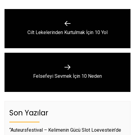
Yazı
gezinmesi
Previous
Cilt Lekelerinden Kurtulmak İçin 10 Yol
post:
Next
Felsefeyi Sevmek İçin 10 Neden
post:
Son Yazılar
“Auteursfestival – Kelimenin Gücü Slot Loevestein’de