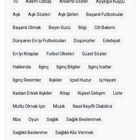
10
Adem Özbay
Anlamlı Sözler
Ayşegül Kuşçu
Aşk
Aşk Sözleri
Aşk Şiirleri
Başarılı Futbolcular
Başarılı Olmak
Beyin Gücü
Bilgi
Cilt Bakımı
Dünyanın En Iyi Futbolcuları
Düşünürler
Edebiyat
En Iyi Kitaplar
Futbol Ülkeleri
Güzel Sözler
Hakkında
Ilginç
Ilginç Bilgiler
Ilginç Icatlar
Ilginç Resimler
Ilişkiler
Içsel Huzur
Iş Hayatı
Kadaın Erkek Ilişkiler
Kitap
Kişisel Gelişim
Liste
Mutlu Olmak Için
Müzik
Nasıl Keyifli Olabiliriz
Nba
Oyun
Sağlık
Sağlık Beslenmek
Sağlıklı Beslenme
Sağlıklı Kilo Vermek