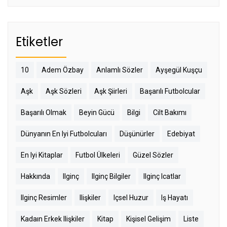
Etiketler
10
Adem Özbay
Anlamlı Sözler
Ayşegül Kuşçu
Aşk
Aşk Sözleri
Aşk Şiirleri
Başarılı Futbolcular
Başarılı Olmak
Beyin Gücü
Bilgi
Cilt Bakımı
Dünyanın En Iyi Futbolcuları
Düşünürler
Edebiyat
En Iyi Kitaplar
Futbol Ülkeleri
Güzel Sözler
Hakkında
Ilginç
Ilginç Bilgiler
Ilginç Icatlar
Ilginç Resimler
Ilişkiler
Içsel Huzur
Iş Hayatı
Kadaın Erkek Ilişkiler
Kitap
Kişisel Gelişim
Liste