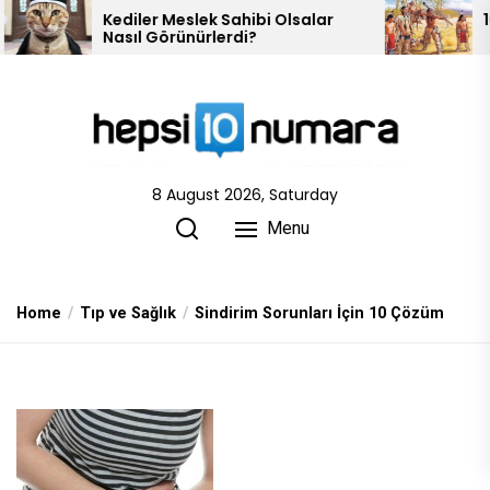
Skip
ler Meslek Sahibi Olsalar
10 Kızılderili Kabile
l Görünürlerdi?
to
the
content
8 August 2026, Saturday
Menu
Home
Tıp ve Sağlık
Sindirim Sorunları İçin 10 Çözüm