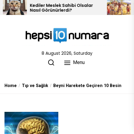
Skip
ediler Meslek Sahibi Olsalar
10 Kızılderili Ka
asıl Görünürlerdi?
to
the
content
8 August 2026, Saturday
Menu
Home
Tıp ve Sağlık
Beyni Harekete Geçiren 10 Besin