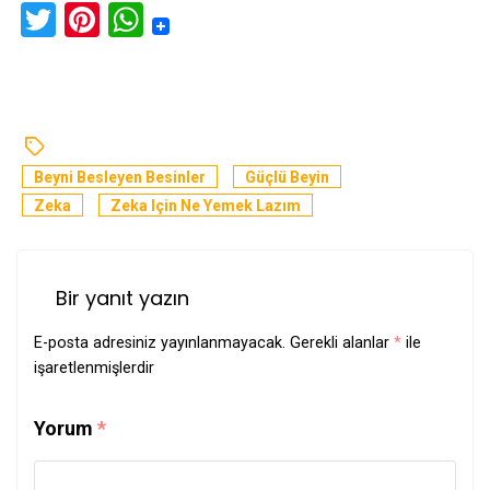
Twitter
Pinterest
WhatsApp
Beyni Besleyen Besinler
Güçlü Beyin
Zeka
Zeka Için Ne Yemek Lazım
Bir yanıt yazın
E-posta adresiniz yayınlanmayacak.
Gerekli alanlar
*
ile
işaretlenmişlerdir
Yorum
*