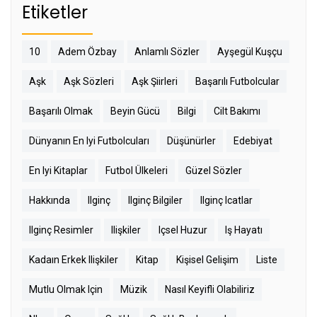
Etiketler
10
Adem Özbay
Anlamlı Sözler
Ayşegül Kuşçu
Aşk
Aşk Sözleri
Aşk Şiirleri
Başarılı Futbolcular
Başarılı Olmak
Beyin Gücü
Bilgi
Cilt Bakımı
Dünyanın En Iyi Futbolcuları
Düşünürler
Edebiyat
En Iyi Kitaplar
Futbol Ülkeleri
Güzel Sözler
Hakkında
Ilginç
Ilginç Bilgiler
Ilginç Icatlar
Ilginç Resimler
Ilişkiler
Içsel Huzur
Iş Hayatı
Kadaın Erkek Ilişkiler
Kitap
Kişisel Gelişim
Liste
Mutlu Olmak Için
Müzik
Nasıl Keyifli Olabiliriz